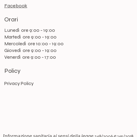
Facebook
Orari
Lunedì ore 9:00 - 19:00
Martedì ore 9:00 - 19:00
Mercoledì ore 10:00 - 19:00
Giovedì ore 9:00 - 19:00
Venerdì ore 9:00 - 17:00
Policy
Privacy Policy
𝘐𝘯𝘧𝘰𝘳𝘮𝘢𝘻𝘪𝘰𝘯𝘦 𝘴𝘢𝘯𝘪𝘵𝘢𝘳𝘪𝘢 𝘢𝘪 𝘴𝘦𝘯𝘴𝘪 𝘥𝘦𝘭𝘭𝘢 𝘭𝘦𝘨𝘨𝘦 248/2006 𝘦 145/2018.