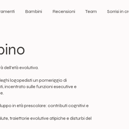
tamenti
Bambini
Recensioni
Team
Sorrisi in c
pino
à dell'età evolutiva.
leghi logopedisti un pomeriggio di
i, incentrato sulle funzioni esecutive e
se.
luppo in età prescolare: contributi cognitivi e
ute, traiettorie evolutive atipiche e disturbi del